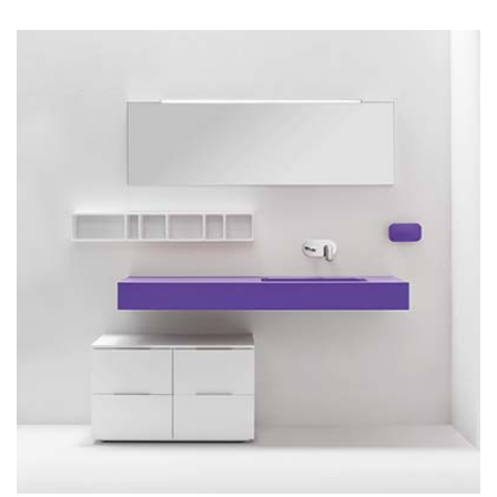
.....