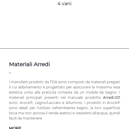
4 vani
Materiali Arredi
_
I manufatti prodotti da TDA sono composti da materiali pregiati
il cui abbinamento è progettato per assicurare la massima resa
estetica unita alla praticità richiesta da un mobile da bagno. I
materiali principali presenti nel manuale prodotto
Arredi.021
sono: Arock®, Legno/Laccato e Alluminio. I prodotti in Arock®
sono ideali per l'utilizzo nell'ambiente bagno, la loro superficie
liscia ma non porosa li rende asettici e resistenti all'acqua, quindi
facili da mantenere
MORE