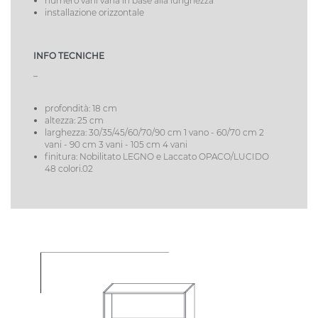
numero vani varia in base alla lunghezza
installazione orizzontale
INFO TECNICHE
_
profondità: 18 cm
altezza: 25 cm
larghezza: 30/35/45/60/70/90 cm 1 vano - 60/70 cm 2
vani - 90 cm 3 vani - 105 cm 4 vani
finitura: Nobilitato LEGNO e Laccato OPACO/LUCIDO
48 colori.02