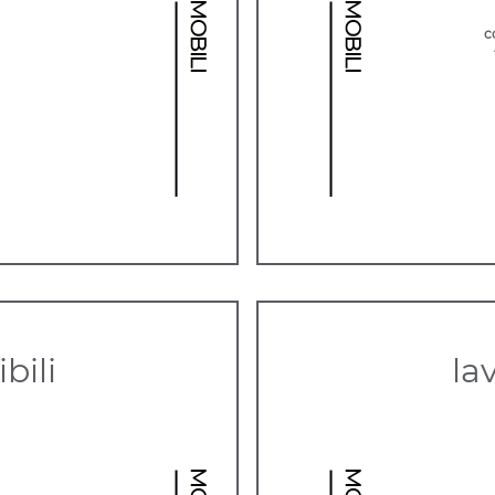
c
bili
la