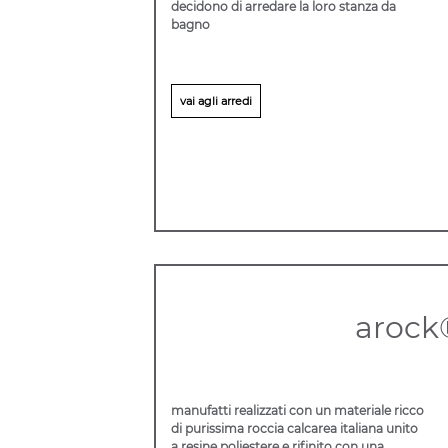
decidono di arredare la loro stanza da
bagno
vai agli arredi
arock
manufatti realizzati con un materiale ricco
di purissima roccia calcarea italiana unito
a resine poliestere e rifinito con una