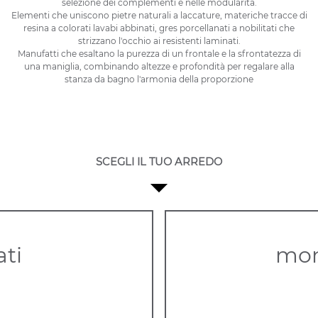
selezione dei complementi e nelle modularità.
Elementi che uniscono pietre naturali a laccature, materiche tracce di
resina a colorati lavabi abbinati, gres porcellanati a nobilitati che
strizzano l'occhio ai resistenti laminati.
Manufatti che esaltano la purezza di un frontale e la sfrontatezza di
una maniglia, combinando altezze e profondità per regalare alla
stanza da bagno l'armonia della proporzione
SCEGLI IL TUO ARREDO
ti
mon