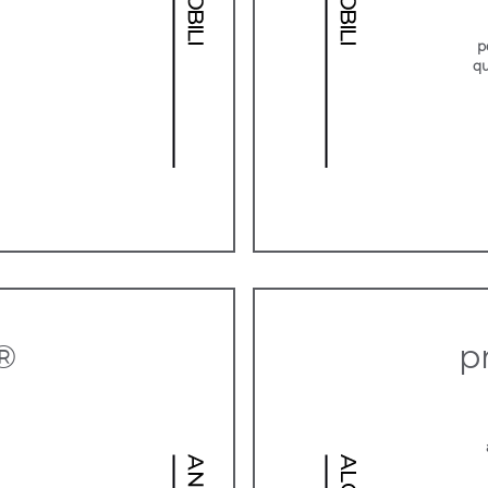
p
qu
®
p