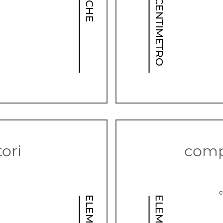
ori
comp
c