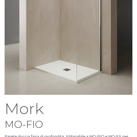
Mork
MO-FIO
Parete doccia fissa di profondità. Abbinabile a MO-PIO e MO-FA per