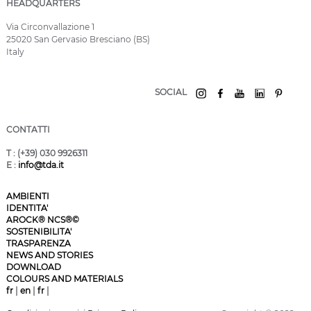
HEADQUARTERS
Via Circonvallazione 1
25020 San Gervasio Bresciano (BS)
Italy
SOCIAL
CONTATTI
T
: (+39) 030 9926311
E
:
info@tda.it
AMBIENTI
IDENTITA'
AROCK® NCS®©
SOSTENIBILITA'
TRASPARENZA
NEWS AND STORIES
DOWNLOAD
COLOURS AND MATERIALS
fr
|
en
|
fr
|