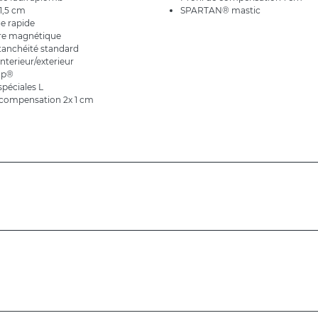
1,5 cm
SPARTAN® mastic
e rapide
re magnétique
étanchéité standard
nterieur/exterieur
op®
péciales L
e compensation 2x 1 cm