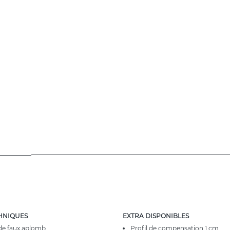
HNIQUES
EXTRA DISPONIBLES
de faux aplomb
Profil de compensation 1 cm