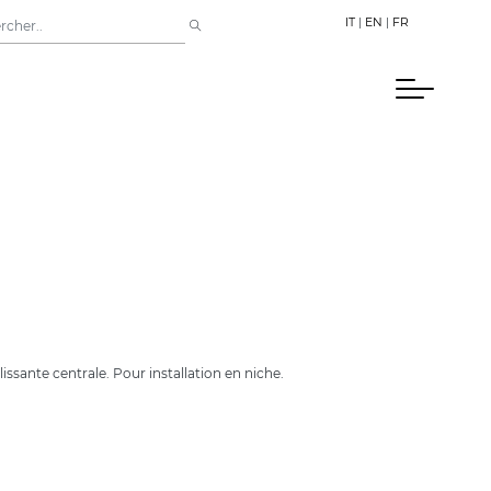
IT
|
EN
|
FR
issante centrale. Pour installation en niche.