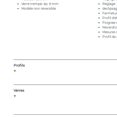
Verre trempé: ép. 6 mm
Réglage: 
Modèle non réversible
declipsag
Fermetu
Profil d'
Poignee i
Neverdr
Mesures s
Profil d
Profils
Verres