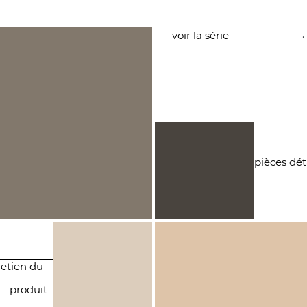
.
voir la série
pièces dé
retien du
produit